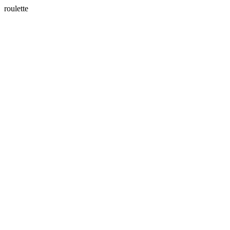
roulette